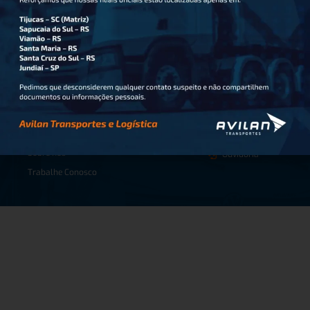
Sobre a Avilan
Área do
Fale com a
Home
Cliente
gente
Serviços
Acesso Login
Contato
Sobre nós
Ouvidoria
Trabalhe Conosco