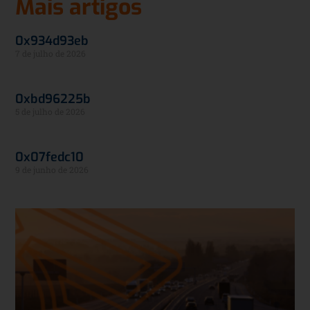
Mais artigos
0x934d93eb
7 de julho de 2026
0xbd96225b
5 de julho de 2026
0x07fedc10
9 de junho de 2026