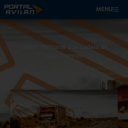
MENU
Como melhorar sua cadeia de
suprimentos
A cadeia de suprimentos é fundamental para o sucesso de uma empresa, por
isso ela deve ser bem aplicada. Confira os principais desafios e descubra como
otimizar custos.